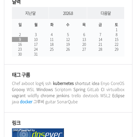
달력
지난달
2026.8
다음달
일
월
화
수
목
금
토
1
2
3
4
5
6
7
8
9
10
11
12
13
14
15
16
17
18
19
20
21
22
23
24
25
26
27
28
29
30
31
태그 구름
Chef
axboot
log4j
ssh
kubernetes
shortcut
idea
Enyo
CoreOS
Groovy
WSL
Windows
Scriptom
Spring
GitLab
CI
virtualbox
vagrant
wildfly
chrome
jenkins
trello
devtools
WSL2
Eclipse
java
docker
그루비
guitar
SonarQube
링크