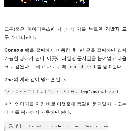
크롬(혹은 파이어폭스)에서
키를 누르면
개발자 도
F12
구
가 나타난다.
Console
탭을 클릭해서 이동한 후, 빈 곳을 클릭하면 입력
가능한 상태가 된다. 이곳에 파일명 문자열을 붙여넣고 따옴
표로 감싼다. 그리고 바로 뒤에
를 붙여준다.
.normalize()
아래의 예와 같이 넣으면 된다.
"ㅅㅏㅇㅓㅂㄱㅖㅎㅗㅣㄱㅅㅓ ㅅㅔㅂㅜ.hwp".normalize()
이제 엔터키를 치면 바로 아랫줄에 동일한 문자열이 나오는
데 이를 복사해서 사용하면 된다.