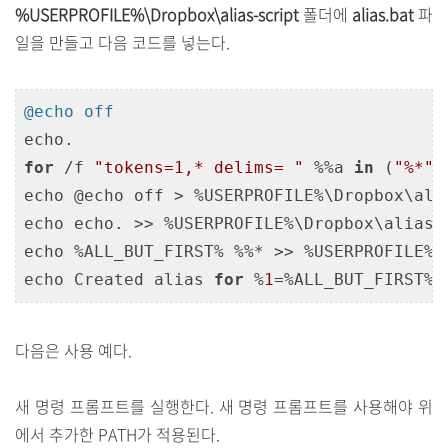
%USERPROFILE%\Dropbox\alias-script
폴더에
alias.bat
파
일을 만들고 다음 코드를 넣는다.
@echo off
for
 /f 
"tokens=1,* delims= "
 %%a 
in
 (
"%*"
)
echo @echo off > %USERPROFILE%\Dropbox\ali
echo echo. >> %USERPROFILE%\Dropbox\alias-
echo %ALL_BUT_FIRST% %%* >> %USERPROFILE%\
echo Created alias 
for
 %
1
=%ALL_BUT_FIRST%
다음은 사용 예다.
새 명령 프롬프트를 실행한다. 새 명령 프롬프트를 사용해야 위
에서 추가한 PATH가 적용된다.