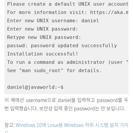
Please create a default UNIX user account.
For more information visit: https://aka.ms/
Enter new UNIX username: daniel

Enter new UNIX password:

Retype new UNIX password:

passwd: password updated successfully

Installation successful!

To run a command as administrator (user "r
See "man sudo_root" for details.

daniel@javaworld:~$
이 예에선 username으로 daniel을 입력하고 password를 두
번 입력했습니다.
보안상
입력 중인 password는 안 보입니다.
참고:
Windows 10에 Linux용 Windows 하위 시스템 설치 가이