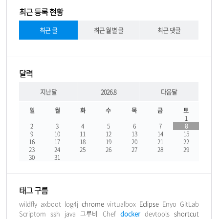
최근 등록 현황
최근 글
최근 월별 글
최근 댓글
달력
지난달
2026.8
다음달
일
월
화
수
목
금
토
1
2
3
4
5
6
7
8
9
10
11
12
13
14
15
16
17
18
19
20
21
22
23
24
25
26
27
28
29
30
31
태그 구름
wildfly
axboot
log4j
chrome
virtualbox
Eclipse
Enyo
GitLab
Scriptom
ssh
java
그루비
Chef
docker
devtools
shortcut