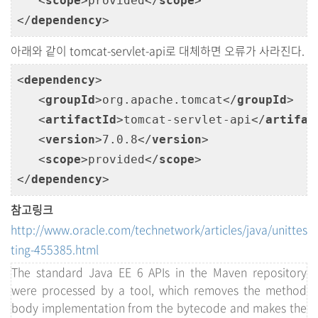
<
scope
>
provided
</
scope
>
</
dependency
>
아래와 같이 tomcat-servlet-api로 대체하면 오류가 사라진다.
<
dependency
>
<
groupId
>
org.apache.tomcat
</
groupId
>
<
artifactId
>
tomcat-servlet-api
</
artifac
<
version
>
7.0.8
</
version
>
<
scope
>
provided
</
scope
>
</
dependency
>
참고링크
http://www.oracle.com/technetwork/articles/java/unittes
ting-455385.html
The standard Java EE 6 APIs in the Maven repository
were processed by a tool, which removes the method
body implementation from the bytecode and makes the