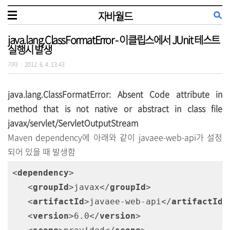
자바월드
java.lang.ClassFormatError - 이클립스에서 JUnit 테스트
실행시 발생
기타
2012. 6. 4. 13:43
|
java.lang.ClassFormatError: Absent Code attribute in
method that is not native or abstract in class file
javax/servlet/ServletOutputStream
Maven dependency에 아래와 같이 javaee-web-api가 설정
되어 있을 때 발생함
<
dependency
>
<
groupId
>
javax
</
groupId
>
<
artifactId
>
javaee-web-api
</
artifactId
>
<
version
>
6.0
</
version
>