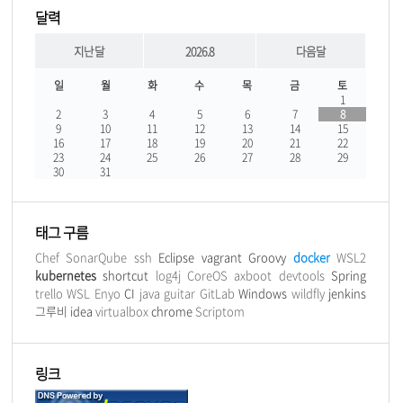
달력
지난달
2026.8
다음달
일
월
화
수
목
금
토
1
2
3
4
5
6
7
8
9
10
11
12
13
14
15
16
17
18
19
20
21
22
23
24
25
26
27
28
29
30
31
태그 구름
Chef
SonarQube
ssh
Eclipse
vagrant
Groovy
docker
WSL2
kubernetes
shortcut
log4j
CoreOS
axboot
devtools
Spring
trello
WSL
Enyo
CI
java
guitar
GitLab
Windows
wildfly
jenkins
그루비
idea
virtualbox
chrome
Scriptom
링크