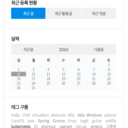
최근 등록 현황
최근 글
최근 월별 글
최근 댓글
달력
지난달
2026.8
다음달
일
월
화
수
목
금
토
1
2
3
4
5
6
7
8
9
10
11
12
13
14
15
16
17
18
19
20
21
22
23
24
25
26
27
28
29
30
31
태그 구름
trello
Chef
virtualbox
devtools
WSL
idea
Windows
axboot
CoreOS
java
Spring
Groovy
Enyo
log4j
guitar
wildfly
kubernetes
CI
shortcut
vagrant
GitLab
jenkins
그루비